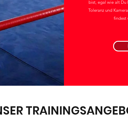
bist, egal wie alt D
Toleranz und Kamera
findest
NSER TRAININGSANGEB