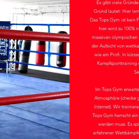
Es gibt viele Gründe
Grund lautet: Hier le
Das Tops Gym i
st kein 
hier wird zu 100% n
massiven olympischen 
der Aufsicht von wettk
wie ein Profi. In kürz
Kampfsporttraining d
Se
Im Tops Gym erwartet
Atmosphäre (checke 
Internet
). Wir trainie
Tops Gym herrscht ein
werden muss
. Es s
erfahrener Wettkämpfe