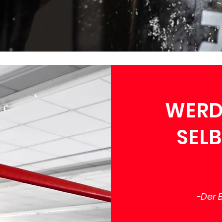
WERD
SEL
-Der 