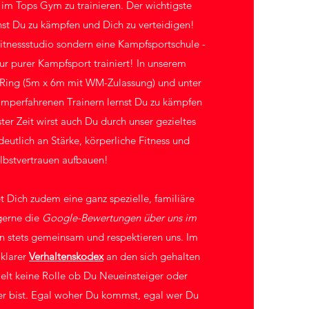
 im Tops Gym zu trainieren. Der wichtigste
rnst Du zu kämpfen und Dich zu verteidigen!
Fitnessstudio sondern eine Kampfsportschule -
ur purer Kampfsport trainiert!
In unserem
Ring (5m x 6m mit WM-Zulassung) und unter
amperfahrenen Trainern lernst Du zu kämpfen
ester Zeit wirst auch Du durch unser gezieltes
eutlich an Stärke, körperliche Fitness und
lbstvertrauen aufbauen!
 Dich zudem eine ganz spezielle, familiäre
gerne die
Google-Bewertungen über uns im
ren stets gemeinsam und respektieren uns. Im
 klarer
Verhaltenskodex
an den sich gehalten
pielt keine Rolle ob Du Neueinsteiger oder
r bist. Egal woher Du kommst, egal wer Du