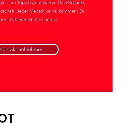
u bist - im Tops Gym erwarten Dich Respekt,
dschaft. Jeder Mensch ist willkommen!
Du
 uns in Offenbach bei Landau.
Kontakt aufnehmen
OT